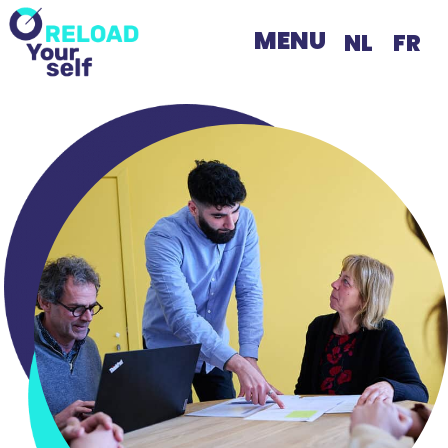
MENU
NL
FR