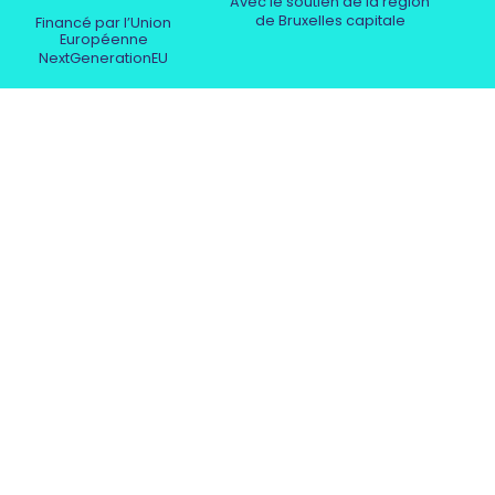
Avec le soutien de la région
de Bruxelles capitale
Financé par l’Union
Européenne
NextGenerationEU